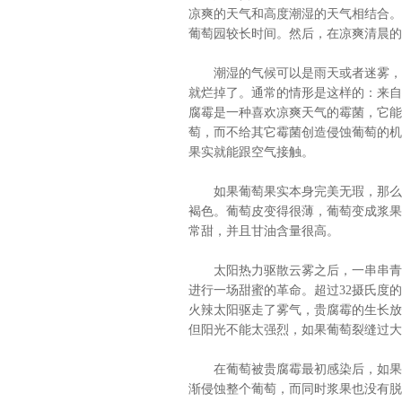
凉爽的天气和高度潮湿的天气相结合。
葡萄园较长时间。然后，在凉爽清晨的
潮湿的气候可以是雨天或者迷雾，才
就烂掉了。通常的情形是这样的：来自
腐霉是一种喜欢凉爽天气的霉菌，它能
萄，而不给其它霉菌创造侵蚀葡萄的机
果实就能跟空气接触。
如果葡萄果实本身完美无瑕，那么贵
褐色。葡萄皮变得很薄，葡萄变成浆果
常甜，并且甘油含量很高。
太阳热力驱散云雾之后，一串串青绿
进行一场甜蜜的革命。超过32摄氏度
火辣太阳驱走了雾气，贵腐霉的生长放
但阳光不能太强烈，如果葡萄裂缝过大
在葡萄被贵腐霉最初感染后，如果这
渐侵蚀整个葡萄，而同时浆果也没有脱