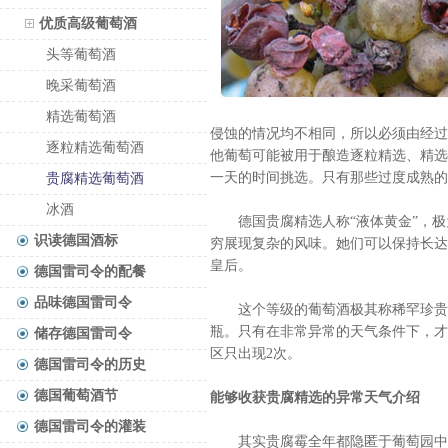
优质高级葡萄酒
头等葡萄酒
晚采葡萄酒
精选葡萄酒
侵蚀的情况均不相同，所以必须由经过
逐粒精选葡萄酒
他葡萄可能被用于酿造逐粒精选、精选
一天的时间挑选。只有那些过度成熟的
贵腐精选葡萄酒
冰酒
德国贵腐精选人称“液体黄金”，极
识读德国酒标
穷展现复杂的风味。她们可以保持长达
皇后。
德国雷司令的配餐
品味德国雷司令
这个等级的葡萄酒极其称稀罕珍贵，
瓶。只有在非常异常的天气条件下，才
储存德国雷司令
区只出现2次。
德国雷司令的历史
德国葡萄酒节
能够收获贵腐精选的异常天气介绍
德国雷司令的灌装
其实贵腐霉全年都隐匿于葡萄园中，