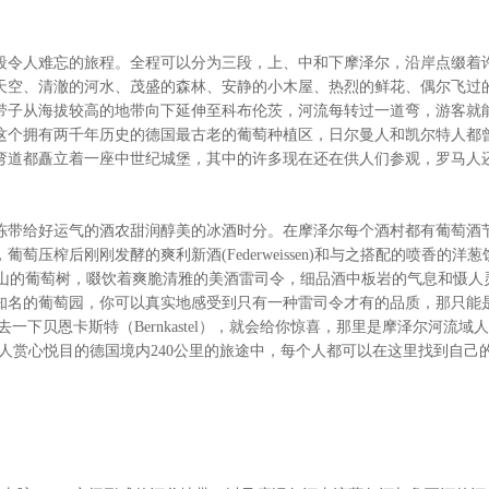
令人难忘的旅程。全程可以分为三段，上、中和下摩泽尔，沿岸点缀着
天空、清澈的河水、茂盛的森林、安静的小木屋、热烈的鲜花、偶尔飞过
带子从海拔较高的地带向下延伸至科布伦茨，河流每转过一道弯，游客就
这个拥有两千年历史的德国最古老的葡萄种植区，日尔曼人和凯尔特人都
弯道都矗立着一座中世纪城堡，其中的许多现在还在供人们参观，罗马人
带给好运气的酒农甜润醇美的冰酒时分。在摩泽尔每个酒村都有葡萄酒
榨后刚刚发酵的爽利新酒(Federweissen)和与之搭配的喷香的洋葱
眼满坡满山的葡萄树，啜饮着爽脆清雅的美酒雷司令，细品酒中板岩的气息和慑人
知名的葡萄园，你可以真实地感受到只有一种雷司令才有的品质，那只能
一下贝恩卡斯特（Bernkastel），就会给你惊喜，那里是摩泽尔河流域
这令人赏心悦目的德国境内240公里的旅途中，每个人都可以在这里找到自己