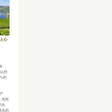
有
公认的
%的
产
，然而
的生
著名的