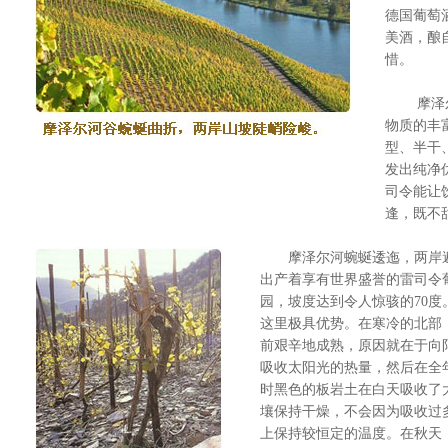
德国葡萄酒
美酒，酿
惜。
摩泽尔产
物质的丰
型、半干
发出纯净
司令能让
逢，既不
摩泽尔河蜿蜒逶迤，两岸遍
出产着享有世界盛誉的雷司令葡萄
园，坡度达到令人惊骇的70
这里极具优势。在寒冷的北部
前艰辛地成熟，原因就在于向
吸收太阳光的热量，然后在全
时黑色的板岩土在白天吸收了
壤保持干燥，不会因为吸收过
上保持较恒定的温度。在秋天