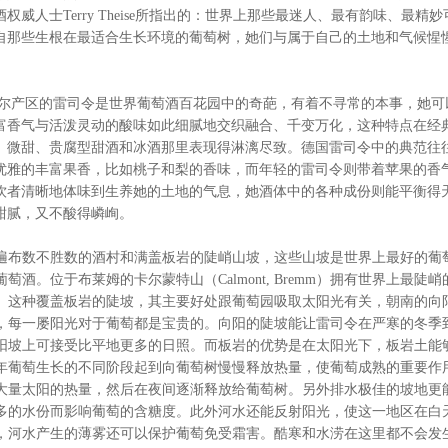
权威人士Terry Theise所指出的：世界上那些最迷人、最有韵味、最精
自那些生根在最适合生长环境的葡萄树，她们与属于自己的土地和气候惺
区的雷司令是世界葡萄酒百花园中的奇葩，有着不寻常的本事，她可
富香气与活泼灵动的酸味如此细腻地交织融合、千变万化，这种特点在经
、微甜、贵腐型甜酒和冰酒那里表现得淋漓尽致。德国雷司令中的典范往
优雅的丰富果香，比如桃子和梨的香味，而年轻的雷司令则带着苹果的香
饮者清晰地体味到生养她的土地的气息，她酒体中的各种成份则能平衡得
甜腻，又不酸得嶙峋。
布数不胜数的酒村和满盖板岩的陡峭山坡，这些山坡是世界上最好的葡
酒。位于布莱姆的卡尔蒙特山（Calmont, Bremm）拥有世界上最陡峭
度。这种覆盖板岩的陡坡，其主要好处跟葡萄园吸取太阳光有关，朝南的向
，每一屡阳光对于葡萄都是宝贵的。向阳的陡坡能让雷司令在严寒的冬季
阳坡上可接受比平地更多的日照。而板岩的优势是在太阳光下，板岩土能
年葡萄生长的不同阶段起到向葡萄树慢慢释放热量，使葡萄成熟的重要作
大量太阳的热量，然后在夜间逐渐释放给葡萄树。另外排水极佳的坡地更
多的水份而影响葡萄的含糖度。此外河水还能反射阳光，使这一地区在白
，河水产生的薄雾还可以保护葡萄免受霜害。酷寒和水涝在这里都不会发