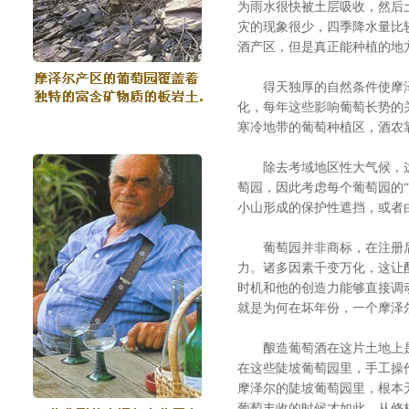
为雨水很快被土层吸收，然后
灾的现象很少，四季降水量比
酒产区，但是真正能种植的地
得天独厚的自然条件使摩泽
化，每年这些影响葡萄长势的
寒冷地带的葡萄种植区，酒农
除去考域地区性大气候，这里
萄园，因此考虑每个葡萄园的
小山形成的保护性遮挡，或者
葡萄园并非商标，在注册后
力。诸多因素千变万化，这让
时机和他的创造力能够直接调
就是为何在坏年份，一个摩泽
酿造葡萄酒在这片土地上是一
在这些陡坡葡萄园里，手工操
摩泽尔的陡坡葡萄园里，根本
葡萄丰收的时候才如此，从修