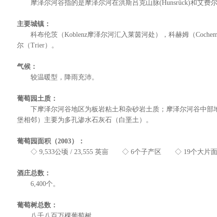
摩泽尔河谷指的是摩泽尔河在洪斯吕克山脉(Hunsrück)和艾费尔
主要城镇：
科布伦茨（Koblenz摩泽尔河汇入莱茵河处），科赫姆（Cochem）， 策
尔（Trier）。
气候：
较温暖型，降雨充沛。
葡萄园土质：
下摩泽尔河谷地区为板岩粘土和杂砂岩土质；摩泽尔河谷中部地
堡相邻）主要为多孔渗水石灰石（白垩土）。
葡萄园面积（2003）：
◇ 9,533公顷 / 23,555 英亩 ◇ 6个子产区 ◇ 19个
酒庄总数：
6,400个。
葡萄树总数：
八千八百万棵葡萄树。