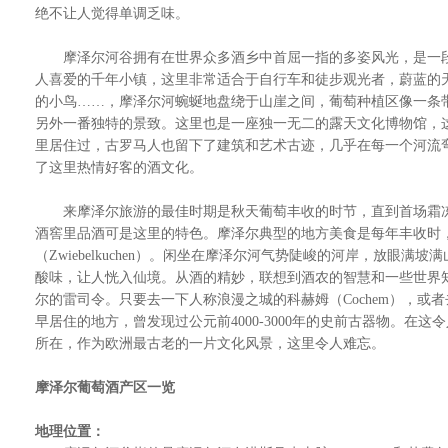
绝不让人觉得单调乏味。
摩泽尔河谷拥有在世界众多酒乡中首屈一指的多姿风光，是一段
人喜爱的千年小镇，这里非常适合于自行车和徒步观光者，蔚蓝的
的小鸟……，摩泽尔河蜿蜒地盘绕于山崖之间，葡萄种植区像一条
另外一番独特的景致。这里也是一座独一无二的露天文化博物馆，
里居住过，古罗马人也留下了建筑和艺术古迹，几乎在每一个河流
了这里热情好客的酒文化。
来摩泽尔旅游的最佳时期是秋天葡萄丰收的时节，直到首场霜冻
酒窖里品酒可是这里的特色。摩泽尔典型的地方美食是每年丰收时，葡萄压
（Zwiebelkuchen）。闲坐在摩泽尔河气势陡峻的河岸，放
酸味，让人恍入仙境。从酒的精妙，联想到酒农的智慧和一些世界
尔的雷司令。只要去一下人称浪漫之城的科赫姆（Cochem），或者去
早居住的地方，曾发现过公元前4000-3000年的史前古器物。在
所在，作为欧洲最古老的一片文化风景，这里令人难忘。
摩泽尔葡萄酒产区一览
地理位置：