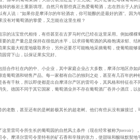
蚀掉的板岩土重新填埋。自然只有那些真正热爱葡萄酒，志在胜出于人的
以有人说：“如果你是摩泽尔的年轻酒农，你可能酿的是最好的酒”。因为
果没有对葡萄酒的挚爱，又怎能在这里生根？
宗的法宝世代相传，有些甚至在古罗马时代已经在这里采用。例如棵棵
重要的是产量总是保持在很低的水平，以求得葡萄酒的风格饱满浓郁、结
萄果实最大程度地吸取养分，另外还要尽可能晚地采摘葡萄，使葡萄能够
萄园背下山，以保证果实完好。
括合作社在内的中、小企业，其中家庭企业占大多数，摩泽尔地区亦如
酿造葡萄酒和销售产品。每一家都有自己的独到之处，甚至有几百年的种
是各有千秋，所以即使都是出自摩泽尔产区的雷司令，其风格和特征在不
消失。德国不同于其它国家，葡萄酒业并不存在葡萄酒厂吞并小酒庄，以
的老数，甚至还有的是树龄极其长的超老树。他们有些从没有嫁接过，
雷司令所生长的葡萄园的自然风土条件（现在经常被称为terroir）
司令。摩泽尔雷司令里特有的矿石香和辛辣的张力，使甜味和酸味默契地