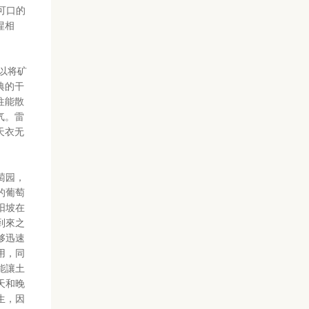
妙可口的
惺相
以将矿
典的干
往能散
气。雷
天衣无
萄园，
的葡萄
阳坡在
到來之
够迅速
用，同
能讓土
天和晚
生，因