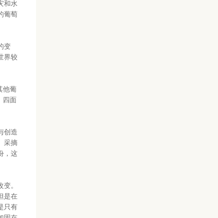
灾和水
的葡萄
的变
世界较
其他葡
，四面
与创造
、采摘
份，这
改变。
但是在
是只有
加固在