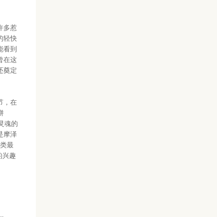
许多惹
的轻快
能看到
曾在这
还奠定
节，在
饼
灵魂的
是摩泽
人类最
的兴趣