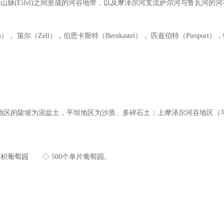
山脉(Eifel)之间形成的河谷地带，以及摩泽尔河支流萨尔河与鲁瓦河的
尔（Zell），伯恩卡斯特（Bernkastel）， 匹兹伯特（Piesport）
区的陡坡为泥盆土，平坦地区为沙质、多碎石土；上摩泽尔河谷地区（
大片面积葡萄园 ◇ 500个单片葡萄园。