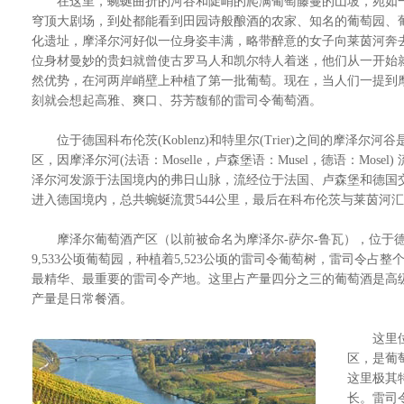
在这里，蜿蜒曲折的河谷和陡峭的爬满葡萄藤蔓的山坡，宛如
穹顶大剧场，到处都能看到田园诗般酿酒的农家、知名的葡萄园、
化遗址，摩泽尔河好似一位身姿丰满，略带醉意的女子向莱茵河奔
位身材曼妙的贵妇就曾使古罗马人和凯尔特人着迷，他们从一开始
然优势，在河两岸峭壁上种植了第一批葡萄。现在，当人们一提到
刻就会想起高雅、爽口、芬芳馥郁的雷司令葡萄酒。
位于德国科布伦茨(Koblenz)和特里尔(Trier)之间的摩泽尔
区，因摩泽尔河(法语：Moselle，卢森堡语：Musel，德语：Mose
泽尔河发源于法国境内的弗日山脉，流经位于法国、卢森堡和德国交界
进入德国境内，总共蜿蜒流贯544公里，最后在科布伦茨与莱茵河
摩泽尔葡萄酒产区（以前被命名为摩泽尔-萨尔-鲁瓦），位于德
9,533公顷葡萄园，种植着5,523公顷的雷司令葡萄树，雷司令
最精华、最重要的雷司令产地。这里占产量四分之三的葡萄酒是高级
产量是日常餐酒。
这里位于
区，是葡
这里极其
长。雷司