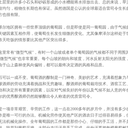
土层里的许多小石头和砂砾形成的小水槽能将水排放出去。总的来说，旱
较均匀，植物生长期也有保证。虽然德国是公认的全球最适合雷司令生长
方也很有限。
尔地区拥有一些世界顶级的葡萄园，但是即使是同一葡萄园，由于气候
关键因素互相作用，使葡萄生长发生细微的变化。尤其像摩泽尔这样处于
靠天吃饭的情形要比其他产区突出得多。
常有“微型气候”，有时一个山坡或者单个葡萄园的气候都不同于周围
“微型气候”也非常重要。每个山坡的朝向和坡度，河水反射太阳光的强度
由于山上森林使风向偏转，都可以最终决定酒的风格和品质。
可以一成不变。葡萄酒的酿制是一门神奇、美妙的艺术，充满着想象力
酿酒师的劳动充满着挑战和无穷趣味。酿酒师的葡萄栽培技术、酒窖工艺
动和决定所有重要的因素，以应对气候良好的年份以及气候不如人意的年
尔的优秀酿酒师仍然能够酿出令人称道的优质雷司令。
项非常艰苦、辛劳的工作，这一点在2000多年的岁月中，并没有多少
作是唯一可行的办法。机械化劳作使其他产区的酒农日子过得容易得多，
无法机械化操作。全年葡萄园的工作都是那些小心、仔细的手工活，并不
枝、除草到葡萄采摘，大部分农活还是手工完成。此外还要把每棵葡萄树