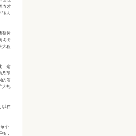
酒农才
年轻人
葡萄树
构均衡
最大程
此。这
植及酿
同的酒
扩大规
可以在
，每个
平衡，