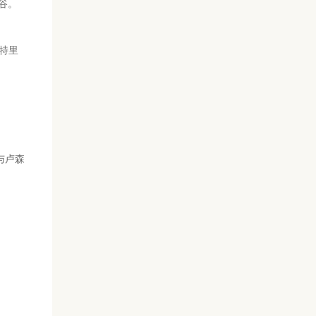
河谷。
，特里
与卢森