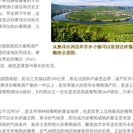
一座包裹着藤蔓的天然
葡萄酒小酒店和历史文
去。早在两千年前，这
就意识到摩泽尔河的天
摩泽尔的白葡萄酒，立
河谷是德国第四大葡萄酒产
l) 流经该地区而得名。摩
处的佩尔（Perl）
汇流，她也是莱茵河最长的支流。
国西南部，距法兰克福以西100公里，靠近法国和卢森堡边界，该产区共
占整个摩泽尔葡萄酒产量的一半以上，是世界最大的雷司令葡萄酒产区，更是
葡萄酒QbA级别，大约四分之一左右是优质高级葡萄酒QmP级别，只有1
北纬50°，是北半球种植葡萄的黄金地带，也是世界上北纬最高的葡萄
萄可以生长的最北限。寒冷的气候里，阳光成为使葡萄成熟的最宝贵资源
特殊的气候条件、板岩土质和悠久的葡萄栽培、酿造技术非常适合雷司令
令是非常晚熟的葡萄，在气候阴凉的地区能够保持良好的长势。正如世界