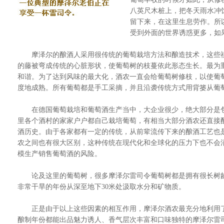
八英尺木桩上，把冬天雨水冲
留下来，在这里生息劳作。所
受到外面的世界诱惑更多，如
摩泽尔的酿酒人采用很传统的葡萄栽培方法和酿造技术，这些祖
的藤被弯成传统的心脏形状，使葡萄树的枝蔓依此形态生长。最为
和谐。为了达到风味的最大化，酒农一直会给葡萄树修枝，以使葡
度地成熟。所有葡萄都是手工采摘，并且沿袭传统方式用背篓从葡
在德国葡萄栽培和葡萄酒生产当中，大企业很少，绝大部分是包
里各个酒村的家家户户都自己栽培葡萄，有相当大部分酒农还直接
酒历史。由于各家都有一定的传统，从前辈流传下来的酿酒工艺也
农之间也有很大区别，这种传统在现代化和全球化的压力下也不会
模生产销售葡萄酒的风险。
论及这里的葡萄树，很多摩泽尔雷司令葡萄树都是拥有很长树龄
非常干旱的年份从深至地下30米处汲取水分和矿物质。
正是由于以上这些因素的相互作用，摩泽尔酒农最充分地利用了这里
酿制年份都能出品魅力诱人、香气层次丰富和口味独特的摩泽尔雷